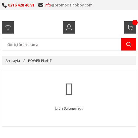
0216 428 46 91
info
@promodelhobby.com
Anasayfa
POWER PLANT
Ürün Bulunamadı.