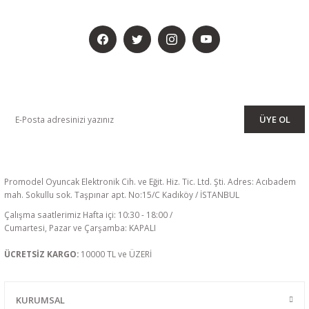
BİZİ SOSYALMEDYADA DA TAKİP EDİN
KAMPANYA VE DUYURULARIMIZI ALMAK İÇİN BÜLTENİMİZE ÜYE
OLUN
ÜYE OL
Promodel Oyuncak Elektronik Cih. ve Eğit. Hiz. Tic. Ltd. Şti. Adres: Acıbadem
mah. Sokullu sok. Taşpınar apt. No:15/C Kadıköy / İSTANBUL
Çalışma saatlerimiz Hafta içi: 10:30 - 18:00 /
Cumartesi, Pazar ve Çarşamba: KAPALI
ÜCRETSİZ KARGO:
10000 TL ve ÜZERİ
KURUMSAL