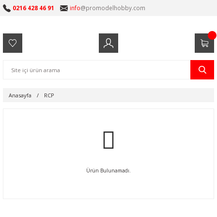
0216 428 46 91
info
@promodelhobby.com
Anasayfa
RCP
Ürün Bulunamadı.