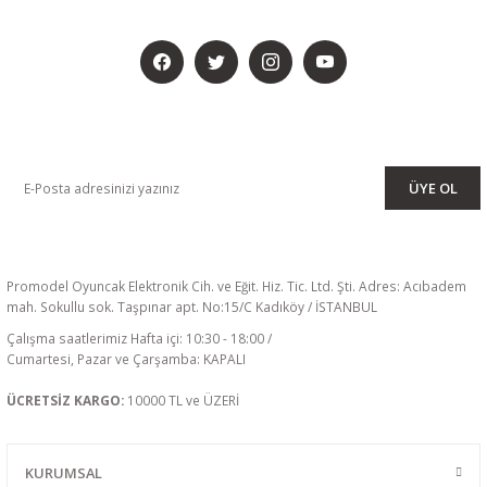
BİZİ SOSYALMEDYADA DA TAKİP EDİN
KAMPANYA VE DUYURULARIMIZI ALMAK İÇİN BÜLTENİMİZE ÜYE
OLUN
ÜYE OL
Promodel Oyuncak Elektronik Cih. ve Eğit. Hiz. Tic. Ltd. Şti. Adres: Acıbadem
mah. Sokullu sok. Taşpınar apt. No:15/C Kadıköy / İSTANBUL
Çalışma saatlerimiz Hafta içi: 10:30 - 18:00 /
Cumartesi, Pazar ve Çarşamba: KAPALI
ÜCRETSİZ KARGO:
10000 TL ve ÜZERİ
KURUMSAL