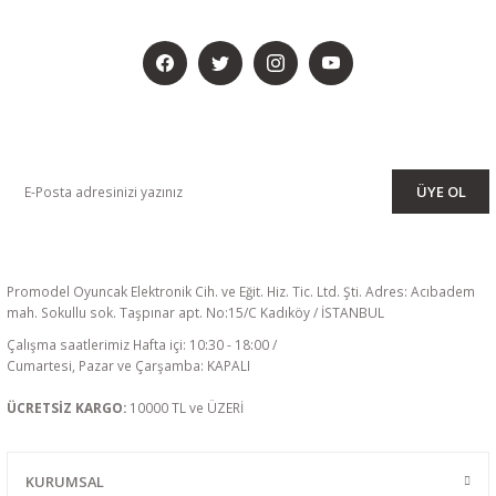
BİZİ SOSYALMEDYADA DA TAKİP EDİN
KAMPANYA VE DUYURULARIMIZI ALMAK İÇİN BÜLTENİMİZE ÜYE
OLUN
ÜYE OL
Promodel Oyuncak Elektronik Cih. ve Eğit. Hiz. Tic. Ltd. Şti. Adres: Acıbadem
mah. Sokullu sok. Taşpınar apt. No:15/C Kadıköy / İSTANBUL
Çalışma saatlerimiz Hafta içi: 10:30 - 18:00 /
Cumartesi, Pazar ve Çarşamba: KAPALI
ÜCRETSİZ KARGO:
10000 TL ve ÜZERİ
KURUMSAL