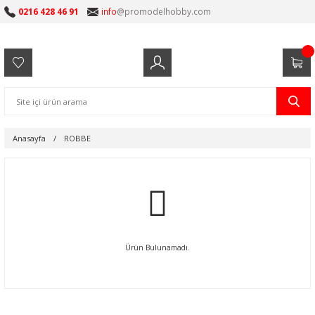
0216 428 46 91
info
@promodelhobby.com
Anasayfa
ROBBE
Ürün Bulunamadı.