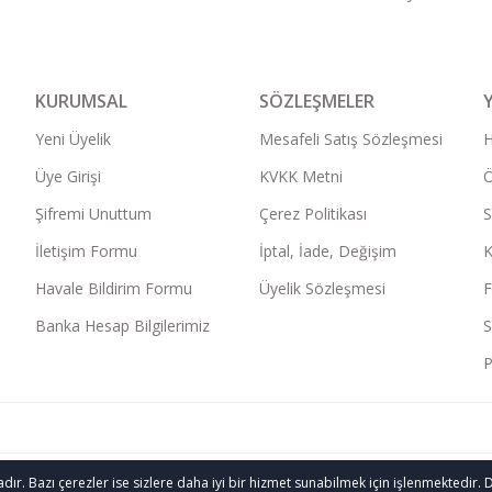
KURUMSAL
SÖZLEŞMELER
Yeni Üyelik
Mesafeli Satış Sözleşmesi
Üye Girişi
KVKK Metni
Ö
Şifremi Unuttum
Çerez Politikası
S
İletişim Formu
İptal, İade, Değişim
K
Havale Bildirim Formu
Üyelik Sözleşmesi
F
Banka Hesap Bilgilerimiz
S
P
 Bazı çerezler ise sizlere daha iyi bir hizmet sunabilmek için işlenmektedir. Detay
lıdır.