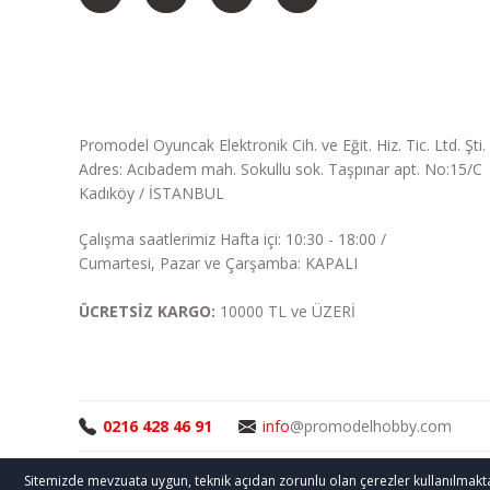
Promodel Oyuncak Elektronik Cih. ve Eğit. Hiz. Tic. Ltd. Şti.
Adres: Acıbadem mah. Sokullu sok. Taşpınar apt. No:15/C
Kadıköy / İSTANBUL
Çalışma saatlerimiz Hafta içi: 10:30 - 18:00 /
Cumartesi, Pazar ve Çarşamba: KAPALI
ÜCRETSİZ KARGO:
10000 TL ve ÜZERİ
0216 428 46 91
info
@promodelhobby.com
Sitemizde mevzuata uygun, teknik açıdan zorunlu olan çerezler kullanılmaktadır.
Telif Hakkı © 2005-2023 promodelhobby.com Her Hakkı Sak