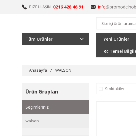
0216 428 46 91
info
@promodelhob
BİZE ULAŞIN
Tüm Ürünler
Yeni Ürünler
Rc Temel Bilgil
Anasayfa
WALSON
Stoktakiler
Ürün Grupları
Seçimleriniz
walson