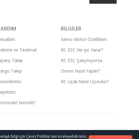
YARDIM
BİLGİLER
Hesabım
Servo Motor Özellikleri.
deme ve Teslimat
RC ESC Ne işe Yarar?
ipariş Takip
RC ESC Çalışmıyorsa.
argo Takip
Drone Nasıl Yapılır?
avorileriniz
RC Uçak Nasıl Uçurulur?
epetiniz
romodel Nerede?
lı bilgi için Çerez Politika'sını inceleyebilirsiniz.