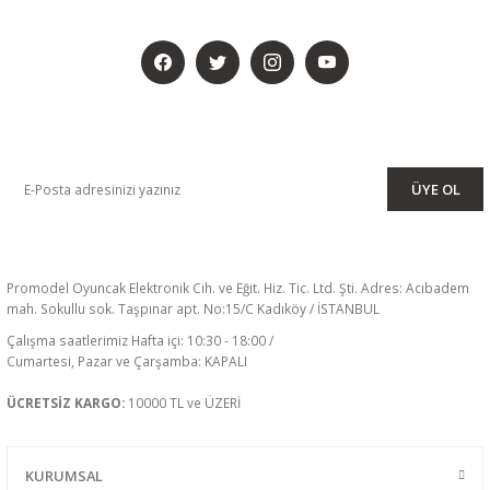
BİZİ SOSYALMEDYADA DA TAKİP EDİN
KAMPANYA VE DUYURULARIMIZI ALMAK İÇİN BÜLTENİMİZE ÜYE
OLUN
ÜYE OL
Promodel Oyuncak Elektronik Cih. ve Eğit. Hiz. Tic. Ltd. Şti. Adres: Acıbadem
mah. Sokullu sok. Taşpınar apt. No:15/C Kadıköy / İSTANBUL
Çalışma saatlerimiz Hafta içi: 10:30 - 18:00 /
Cumartesi, Pazar ve Çarşamba: KAPALI
ÜCRETSİZ KARGO:
10000 TL ve ÜZERİ
KURUMSAL