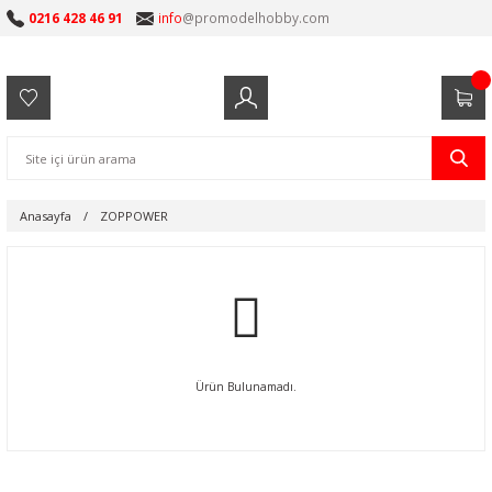
0216 428 46 91
info
@promodelhobby.com
Anasayfa
ZOPPOWER
Ürün Bulunamadı.