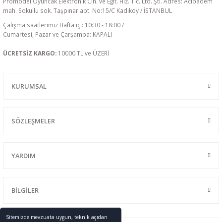
Promodel Oyuncak Elektronik Cih. ve Eğit. Hiz. Tic. Ltd. Şti. Adres: Acıbadem
mah. Sokullu sok. Taşpınar apt. No:15/C Kadıköy / İSTANBUL
Çalışma saatlerimiz Hafta içi: 10:30 - 18:00 /
Cumartesi, Pazar ve Çarşamba: KAPALI
ÜCRETSİZ KARGO:
10000 TL ve ÜZERİ
KURUMSAL
SÖZLEŞMELER
YARDIM
BİLGİLER
Sitemizde mevzuata uygun, teknik açıdan