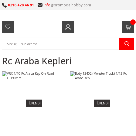
0216 428 46 91
info
@promodelhobby.com
Rc Araba Kepleri
TÜKENDİ
TÜKENDİ