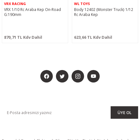
VRX RACING
WL TOYS
VRX 1/10 Rc Araba Kep On-Road
Body 12402 (Monster Truck) 1/12
G:190mm
Rc Araba Kep
870,71 TL Kdv Dahil
623,66 TL Kdv Dahil
BİZİ SOSYALMEDYADA DA TAKİP EDİN
KAMPANYA VE DUYURULARIMIZI ALMAK İÇİN BÜLTENİMİZE ÜYE
OLUN
ÜYE OL